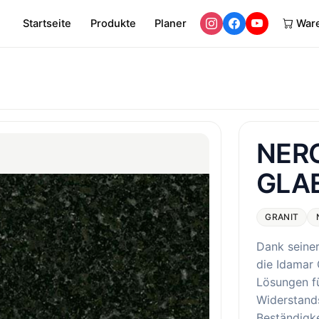
Startseite
Produkte
Planer
War
NER
GLA
GRANIT
Dank seine
die Idamar 
Lösungen f
Widerstands
Beständigke