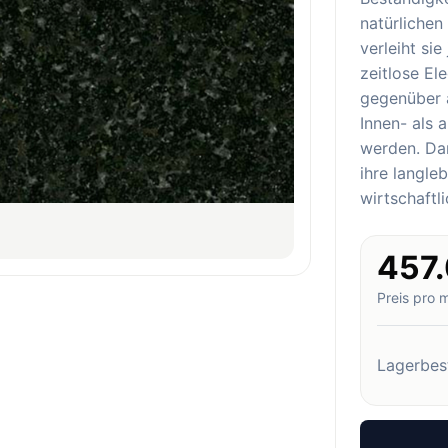
natürlichen
verleiht si
zeitlose El
gegenüber 
Innen- als 
werden. Dar
ihre langle
wirtschaftl
457
Preis pro 
Lagerbes