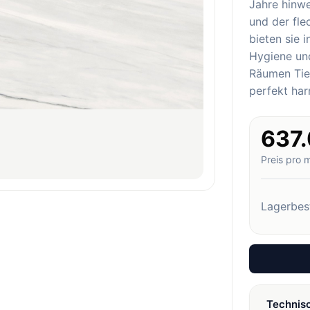
Jahre hinw
und der fl
bieten sie 
Hygiene und
Räumen Tief
perfekt har
637
Preis pro 
Lagerbes
Technis