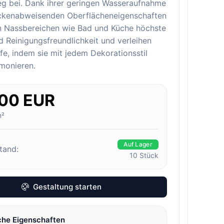
eg bei. Dank ihrer geringen Wasseraufnahme
eckenabweisenden Oberflächeneigenschaften
in Nassbereichen wie Bad und Küche höchste
 Reinigungsfreundlichkeit und verleihen
e, indem sie mit jedem Dekorationsstil
monieren.
.00 EUR
m²
Auf Lager
tand:
10
Stück
Gestaltung starten
che Eigenschaften