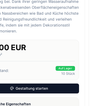
eg bei. Dank ihrer geringen Wasseraufnahme
eckenabweisenden Oberflächeneigenschaften
in Nassbereichen wie Bad und Küche höchste
 Reinigungsfreundlichkeit und verleihen
e, indem sie mit jedem Dekorationsstil
monieren.
.00 EUR
m²
Auf Lager
tand:
10
Stück
Gestaltung starten
che Eigenschaften