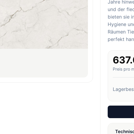
Jahre hinw
und der fl
bieten sie 
Hygiene und
Räumen Tief
perfekt har
637
Preis pro 
Lagerbes
Technis