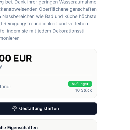
eg bei. Dank ihrer geringen Wasseraufnahme
eckenabweisenden Oberflächeneigenschaften
in Nassbereichen wie Bad und Küche höchste
 Reinigungsfreundlichkeit und verleihen
e, indem sie mit jedem Dekorationsstil
monieren.
.00 EUR
m²
Auf Lager
tand:
10
Stück
Gestaltung starten
che Eigenschaften