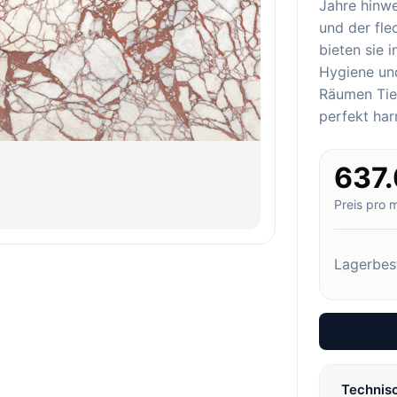
Jahre hinw
und der fl
bieten sie 
Hygiene und
Räumen Tief
perfekt har
637
Preis pro 
Lagerbes
Technis