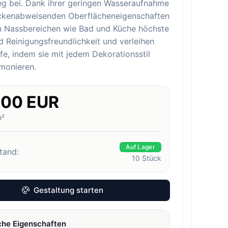
eg bei. Dank ihrer geringen Wasseraufnahme
eckenabweisenden Oberflächeneigenschaften
in Nassbereichen wie Bad und Küche höchste
 Reinigungsfreundlichkeit und verleihen
e, indem sie mit jedem Dekorationsstil
monieren.
.00 EUR
m²
Auf Lager
tand:
10
Stück
Gestaltung starten
che Eigenschaften