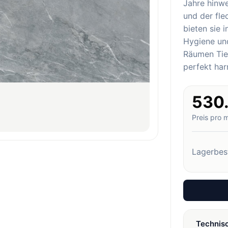
Jahre hinw
und der fl
bieten sie 
Hygiene und
Räumen Tief
perfekt har
530
Preis pro 
Lagerbes
Technis