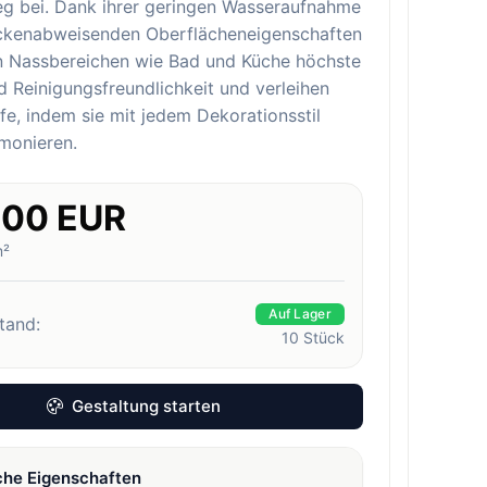
eg bei. Dank ihrer geringen Wasseraufnahme
eckenabweisenden Oberflächeneigenschaften
in Nassbereichen wie Bad und Küche höchste
 Reinigungsfreundlichkeit und verleihen
e, indem sie mit jedem Dekorationsstil
monieren.
.00 EUR
m²
Auf Lager
tand:
10
Stück
Gestaltung starten
che Eigenschaften