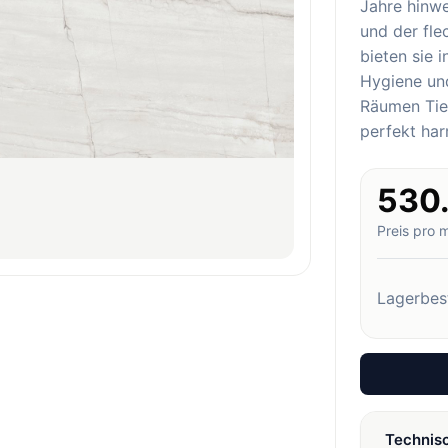
Jahre hinw
und der fl
bieten sie 
Hygiene und
Räumen Tief
perfekt har
530
Preis pro 
Lagerbes
Technis