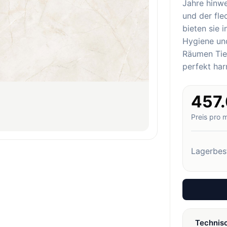
Jahre hinw
und der fl
bieten sie 
Hygiene und
Räumen Tief
perfekt har
457
Preis pro 
Lagerbes
Technis