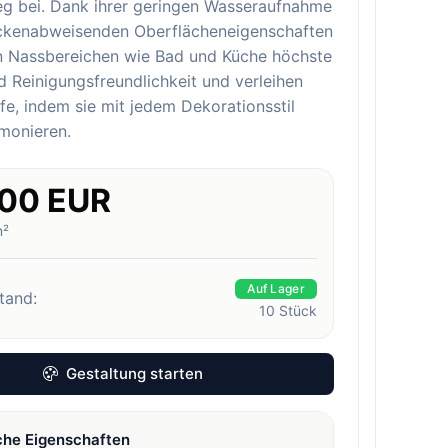
eg bei. Dank ihrer geringen Wasseraufnahme
eckenabweisenden Oberflächeneigenschaften
in Nassbereichen wie Bad und Küche höchste
 Reinigungsfreundlichkeit und verleihen
e, indem sie mit jedem Dekorationsstil
monieren.
.00 EUR
m²
Auf Lager
tand:
10
Stück
Gestaltung starten
che Eigenschaften