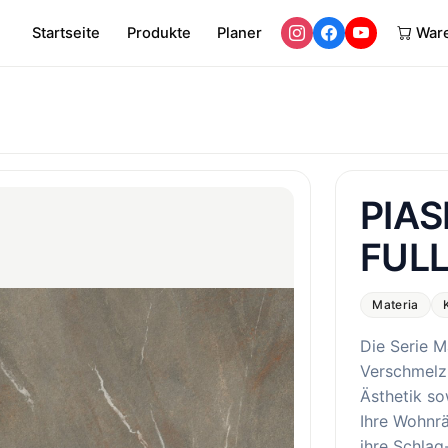
Startseite
Produkte
Planer
War
PIA
FUL
Materia
Die Serie M
Verschmelz
Ästhetik so
Ihre Wohnr
ihre Schlag