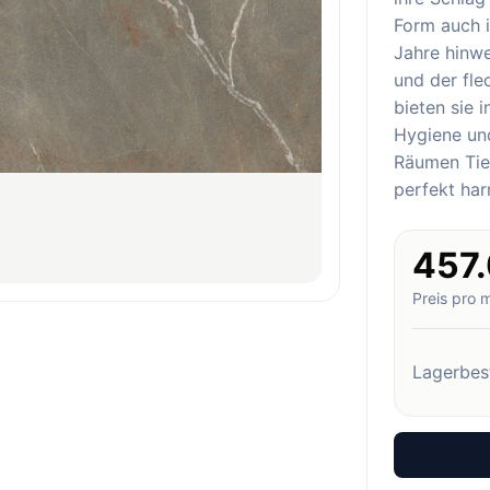
Form auch i
Jahre hinw
und der fl
bieten sie 
Hygiene und
Räumen Tief
perfekt har
457
Preis pro 
Lagerbes