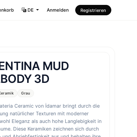
enkorb
DE
Anmelden
Registrieren
SENTINA MUD
LBODY 3D
Keramik
Grau
ateria Ceramic von İdamar bringt durch die
ung natürlicher Texturen mit moderner
wohl Eleganz als auch hohe Langlebigkeit in
äume. Diese Keramiken zeichnen sich durch
- und Abriebfestigkeit aus und behalten ihre