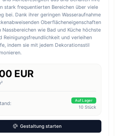
n stark frequentierten Bereichen über viele
eg bei. Dank ihrer geringen Wasseraufnahme
eckenabweisenden Oberflächeneigenschaften
in Nassbereichen wie Bad und Küche höchste
 Reinigungsfreundlichkeit und verleihen
e, indem sie mit jedem Dekorationsstil
monieren.
.00 EUR
m²
Auf Lager
tand:
10
Stück
Gestaltung starten