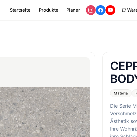
Startseite
Produkte
Planer
War
CEPP
BOD
Materia
Die Serie M
Verschmelz
Ästhetik so
Ihre Wohnr
ihre Schlag