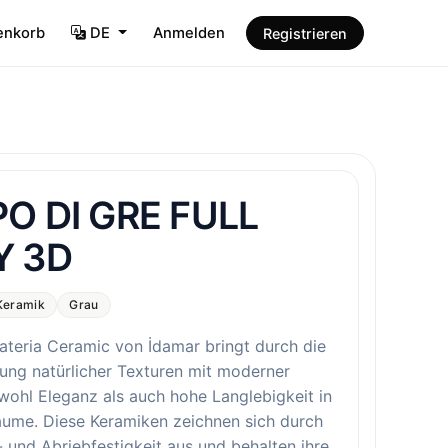
enkorb
DE
Anmelden
Registrieren
O DI GRE FULL
Y 3D
Keramik
Grau
ateria Ceramic von İdamar bringt durch die
ung natürlicher Texturen mit moderner
wohl Eleganz als auch hohe Langlebigkeit in
äume. Diese Keramiken zeichnen sich durch
- und Abriebfestigkeit aus und behalten ihre