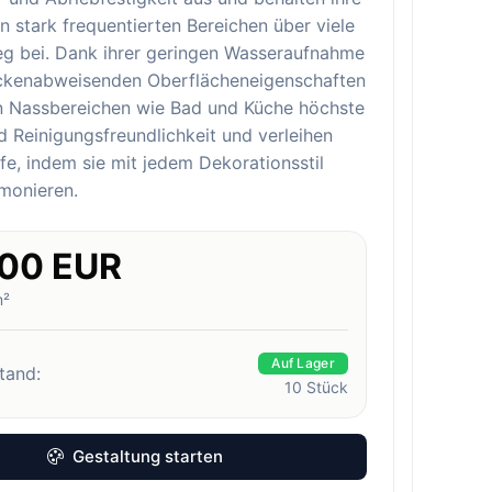
n stark frequentierten Bereichen über viele
eg bei. Dank ihrer geringen Wasseraufnahme
eckenabweisenden Oberflächeneigenschaften
in Nassbereichen wie Bad und Küche höchste
 Reinigungsfreundlichkeit und verleihen
e, indem sie mit jedem Dekorationsstil
monieren.
.00 EUR
m²
Auf Lager
tand:
10
Stück
Gestaltung starten