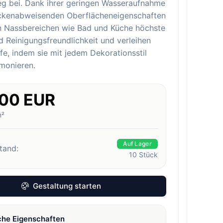
eg bei. Dank ihrer geringen Wasseraufnahme
eckenabweisenden Oberflächeneigenschaften
in Nassbereichen wie Bad und Küche höchste
 Reinigungsfreundlichkeit und verleihen
e, indem sie mit jedem Dekorationsstil
monieren.
.00 EUR
m²
Auf Lager
tand:
10
Stück
Gestaltung starten
che Eigenschaften