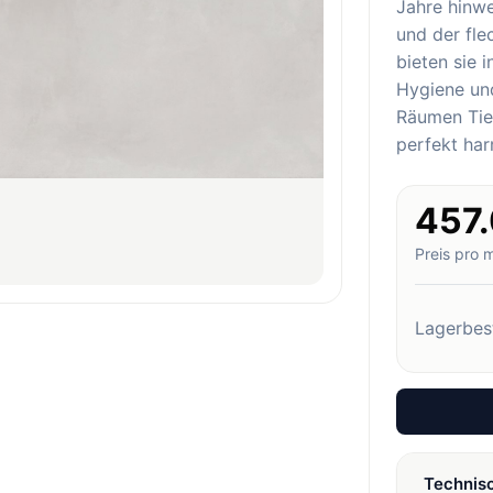
Jahre hinw
und der fl
bieten sie 
Hygiene und
Räumen Tief
perfekt har
457
Preis pro 
Lagerbes
Technis