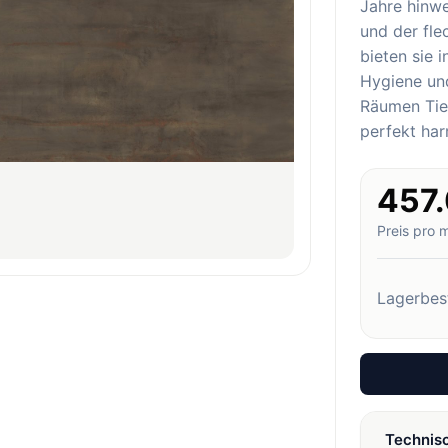
Jahre hinw
und der fl
bieten sie 
Hygiene und
Räumen Tief
perfekt har
457
Preis pro 
Lagerbes
Technis