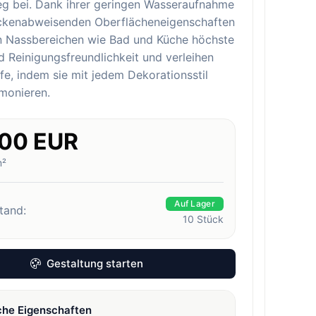
eg bei. Dank ihrer geringen Wasseraufnahme
eckenabweisenden Oberflächeneigenschaften
in Nassbereichen wie Bad und Küche höchste
 Reinigungsfreundlichkeit und verleihen
e, indem sie mit jedem Dekorationsstil
monieren.
.00 EUR
m²
Auf Lager
tand:
10
Stück
Gestaltung starten
che Eigenschaften