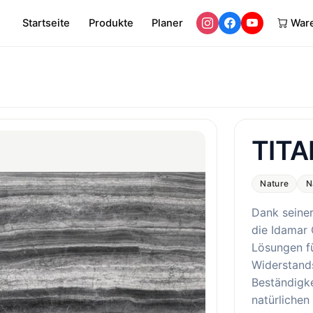
Startseite
Produkte
Planer
War
TITA
Nature
N
Dank seine
die Idamar 
Lösungen f
Widerstands
Beständigke
natürlichen