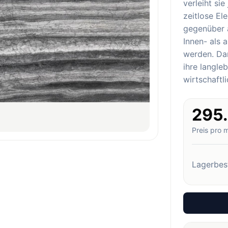
verleiht si
zeitlose El
gegenüber 
Innen- als 
werden. Dar
ihre langle
wirtschaftl
295
Preis pro 
Lagerbes