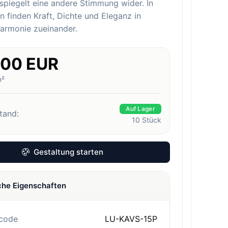
 spiegelt eine andere Stimmung wider. In
n finden Kraft, Dichte und Eleganz in
Harmonie zueinander.
.00 EUR
m²
Auf Lager
tand:
10
Stück
Gestaltung starten
che Eigenschaften
code
LU-KAVS-15P