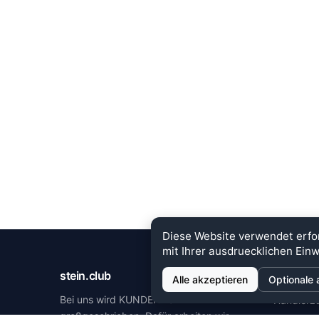
Diese Website verwendet erfo
mit Ihrer ausdruecklichen Einw
stein.club
MEHR 
Alle akzeptieren
Optionale 
Bei uns wird KUNDENZUFRIEDENHEIT
Händlerz
großgeschrieben. Dafür arbeiten wir