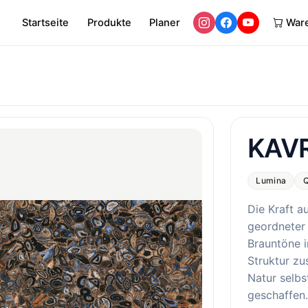
Startseite
Produkte
Planer
War
KAV
Lumina
Q
Die Kraft a
geordneter 
Brauntöne i
Struktur zu
Natur selbs
geschaffen.