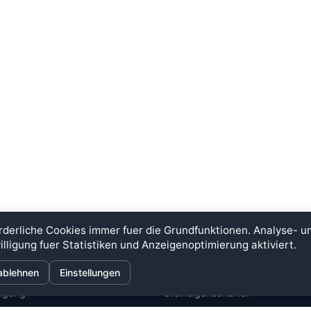
rderliche Cookies immer fuer die Grundfunktionen. Analyse- 
illigung fuer Statistiken und Anzeigenoptimierung aktiviert.
ÜBER
INFORMATIONEN
ablehnen
Einstellungen
ugang
Steineigenschaften