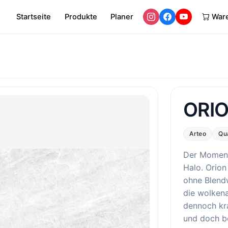
Startseite
Produkte
Planer
War
ORI
Arteo
Qu
Der Moment,
Halo. Orion 
ohne Blendw
die wolkena
dennoch kra
und doch b