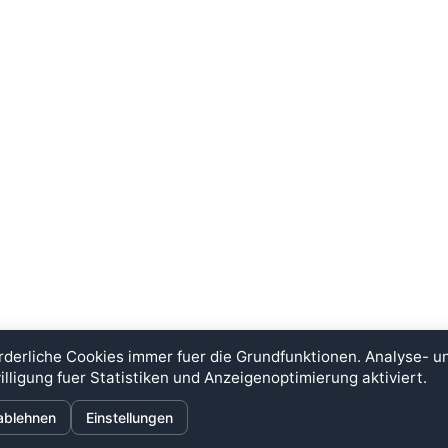
rderliche Cookies immer fuer die Grundfunktionen. Analyse- 
illigung fuer Statistiken und Anzeigenoptimierung aktiviert.
ÜBER
INFORMATIONEN
ablehnen
Einstellungen
ugang
Steineigenschaften