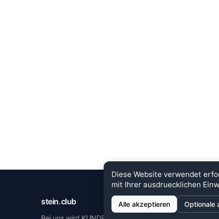
Diese Website verwendet erfo
mit Ihrer ausdruecklichen Einw
stein.club
MEHR 
Alle akzeptieren
Optionale 
Bei uns wird KUNDENZUFRIEDENHEIT
Händlerz