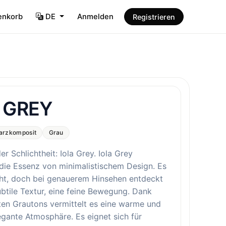
enkorb
DE
Anmelden
Registrieren
 GREY
arzkomposit
Grau
der Schlichtheit: Iola Grey. Iola Grey
die Essenz von minimalistischem Design. Es
cht, doch bei genauerem Hinsehen entdeckt
btile Textur, eine feine Bewegung. Dank
ten Grautons vermittelt es eine warme und
egante Atmosphäre. Es eignet sich für