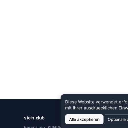
Diese Website verwendet erfo
mit Ihrer ausdruecklichen Einw
stein.club
MEHR 
Alle akzeptieren
Optionale 
Bei uns wird KUNDENZUFRIEDENHEIT
Händlerz