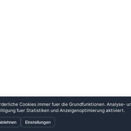
rderliche Cookies immer fuer die Grundfunktionen. Analyse- 
illigung fuer Statistiken und Anzeigenoptimierung aktiviert.
ÜBER
INFORMATIONEN
ablehnen
Einstellungen
ugang
Steineigenschaften