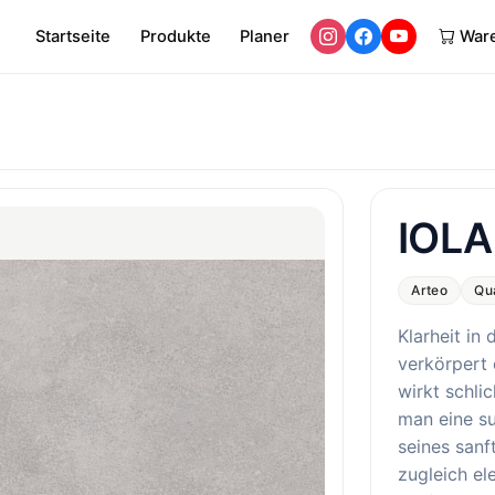
Startseite
Produkte
Planer
War
IOLA
Arteo
Qu
Klarheit in 
verkörpert 
wirkt schli
man eine su
seines sanf
zugleich el