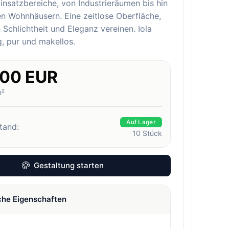
 Einsatzbereiche, von Industrieräumen bis hin
n Wohnhäusern. Eine zeitlose Oberfläche,
h Schlichtheit und Eleganz vereinen. Iola
g, pur und makellos.
.00 EUR
m²
Auf Lager
tand:
10
Stück
Gestaltung starten
che Eigenschaften