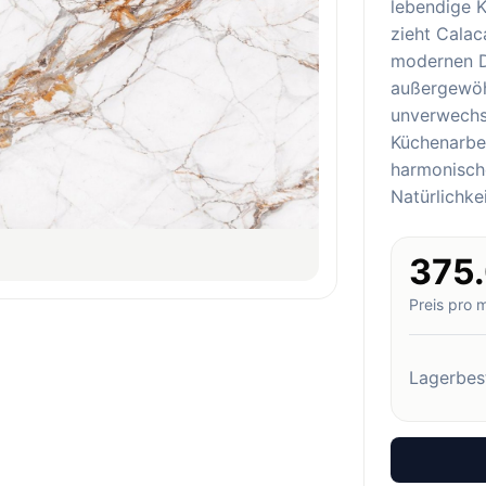
lebendige 
zieht Calac
modernen De
außergewöh
unverwechs
Küchenarbe
harmonisch
Natürlichke
375
Preis pro 
Lagerbes