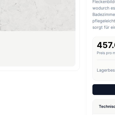
Fleckenbild
wodurch es 
Badezimmer 
pflegeleic
sorgt für e
457
Preis pro 
Lagerbes
Technis