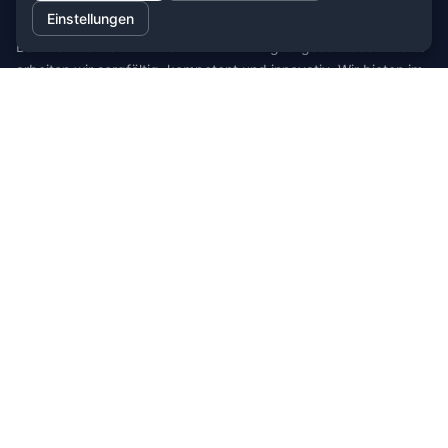
stein.club
Einstellungen
Bei uns wird KUNDENZUFRIEDENHEIT großgeschrieben. Dafür
arbeiten wir sorgfältig, kompetent und innovativ. Wir bieten im
Bereich Küche, Bad und Stein zahlreiche
Auswahlmöglichkeiten.
Cookie-Einstellungen
MEHR ÜBER
Händlerzugang
Wir über uns
Impressum
AGB
Privatsphäre und Datenschutz